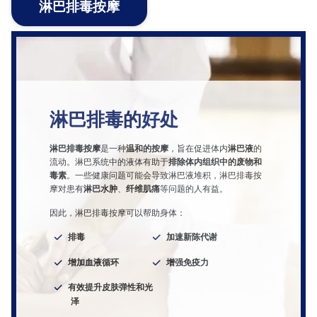
淋巴排毒按摩
淋巴排毒的好处
淋巴排毒按摩
是一种
温和的按摩
，旨在促进体内
淋巴液
的
流动。淋巴系统中的液体有助于
排除体内组织中的废物和
毒素
。一些健康问题可能会导致淋巴液堆积，淋巴排毒按
摩对患有
淋巴水肿
、
纤维肌痛
等问题的人有益。
因此，淋巴排毒按摩可以帮助身体：
排毒
加速新陈代谢
增加血液循环
增强免疫力
有效提升皮肤弹性和光
泽