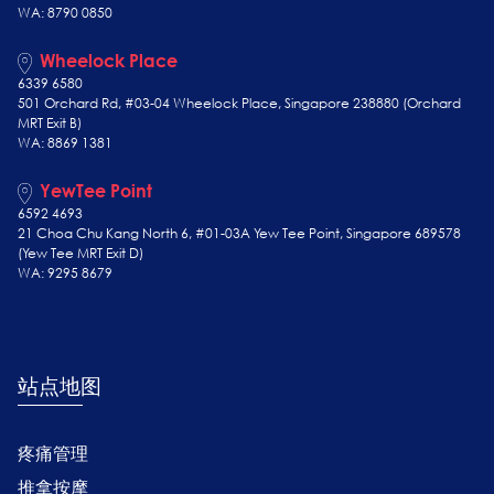
WA: 8790 0850
Wheelock Place
6339 6580
501 Orchard Rd, #03-04 Wheelock Place, Singapore 238880 (Orchard
MRT Exit B)
WA: 8869 1381
YewTee Point
6592 4693
21 Choa Chu Kang North 6, #01-03A Yew Tee Point, Singapore 689578
(Yew Tee
MRT Exit D)
WA: 9295 8679
站点地图
疼痛管理
推拿按摩