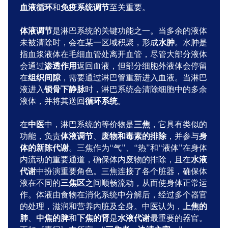
和
至关重要。
血液循环
免疫系统调节
是淋巴系统的关键功能之一。当多余的液体
体液调节
未被清除时，会在某一区域积聚，形成
。水肿是
水肿
指血浆液体在毛细血管处离开血管，尽管大部分液体
会通过
返回血液，但部分细胞外液体会停留
渗透作用
在
，需要通过淋巴管重新进入血液。当淋巴
组织间隙
液进入
时，淋巴系统会清除细胞中的多余
锁骨下静脉
液体，并将其送回
。
循环系统
在
中，淋巴系统的等价物是
，它具有类似的
中医
三焦
功能，负责
、
，并参与
体液调节
废物和毒素的排除
身
。三焦作为“气”、“热”和“液体”在身体
体的新陈代谢
内流动的重要通道，确保体内废物的排除，且在
水液
中扮演重要角色。三焦连接了各个脏器，确保体
代谢
液在不同的
之间顺畅流动，从而使身体正常运
三焦区
作。体液由食物在消化系统中分解后，经过多个器官
的处理，滋润和营养内脏及全身。中医认为，
上焦的
、
和
是
最重要的器官。
肺
中焦的脾
下焦的肾
水液代谢