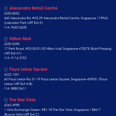
Alexandra Retail Centre
6250 8552
460 Alexandra Rd, #02-29 Alexandra Retail Centre, Singapore 119963
(Labrador Park MRT Exit A)
WA: 9652 0628
Hillion Mall
6250 0098
17 Petir Road, #02-30/31/32 Hillion Mall, Singapore 678278 (Bukit Panjang
MRT Exit A1)
WA: 9116 2752
Paya Lebar Square
6222 1331
60 Paya Lebar Rd, 01-19 Paya Lebar Square, Singapore 409051 (Paya
Lebar MRT Exit A/B)
WA: 8883 5611
The Star Vista
6262 4998
1 Vista Exchange Green, #B1-18 The Star Vista, Singapore 138617
(Buona Vista MRT Exit C)