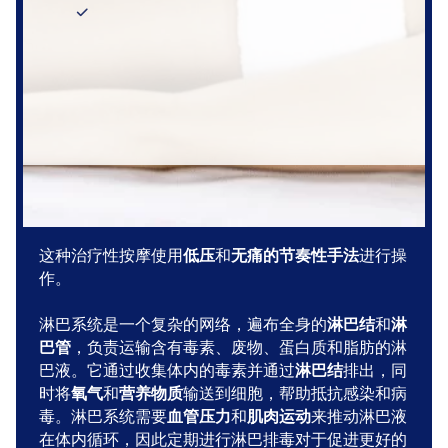
这种治疗性按摩使用
和
进行操
低压
无痛的节奏性手法
作。
淋巴系统是一个复杂的网络，遍布全身的
和
淋巴结
淋
，负责运输含有毒素、废物、蛋白质和脂肪的淋
巴管
巴液。它通过收集体内的毒素并通过
排出，同
淋巴结
时将
和
输送到细胞，帮助抵抗感染和病
氧气
营养物质
毒。淋巴系统需要
和
来推动淋巴液
血管压力
肌肉运动
在体内循环，因此定期进行淋巴排毒对于促进更好的