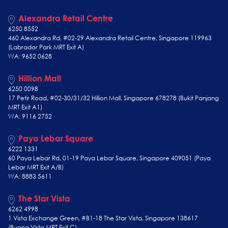
Alexandra Retail Centre
6250 8552
460 Alexandra Rd, #02-29 Alexandra Retail Centre, Singapore 119963
(Labrador Park MRT Exit A)
WA: 9652 0628
Hillion Mall
6250 0098
17 Petir Road, #02-30/31/32 Hillion Mall, Singapore 678278 (Bukit Panjang
MRT Exit A1)
WA: 9116 2752
Paya Lebar Square
6222 1331
60 Paya Lebar Rd, 01-19 Paya Lebar Square, Singapore 409051 (Paya
Lebar MRT Exit A/B)
WA: 8883 5611
The Star Vista
6262 4998
1 Vista Exchange Green, #B1-18 The Star Vista, Singapore 138617
(Buona Vista MRT Exit C)