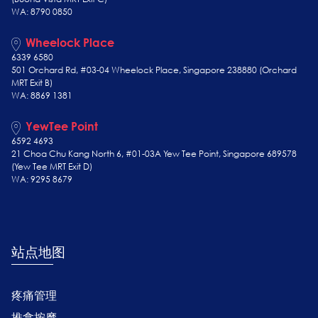
WA: 8790 0850
Wheelock Place
6339 6580
501 Orchard Rd, #03-04 Wheelock Place, Singapore 238880 (Orchard
MRT Exit B)
WA: 8869 1381
YewTee Point
6592 4693
21 Choa Chu Kang North 6, #01-03A Yew Tee Point, Singapore 689578
(Yew Tee
MRT Exit D)
WA: 9295 8679
站点地图
疼痛管理
推拿按摩