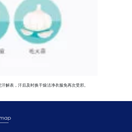
促汗解表，汗后及时换干燥洁净衣服免再次受邪。
emap