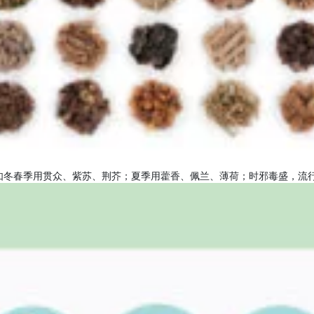
如冬春季用贯众、紫苏、荆芥；夏季用藿香、佩兰、薄荷；时邪毒盛，流