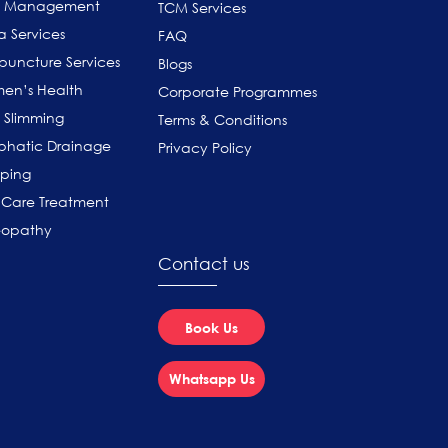
n Management
TCM Services
a Services
FAQ
puncture Services
Blogs
en’s Health
Corporate Programmes
 Slimming
Terms & Conditions
phatic Drainage
Privacy Policy
ping
 Care Treatment
eopathy
Contact us
Book Us
Whatsapp Us