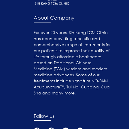
About Company
For over 20 years, Sin Kang TCM Clinic
has been providing a holistic and
comprehensive range of treatments for
our patients to improve their quality of
life through affordable healthcare,
based on Traditional Chinese
Medicine (TCM) wisdom and modern
medicine advances. Some of our
treatments include signature NO-PAIN
Acupuncture™, Tui Na, Cupping, Gua
Sha and many more.
Follow us