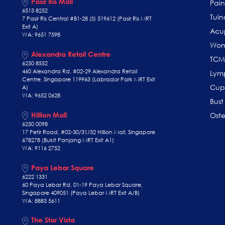
Pasir Ris Mall
Pai
6513 8252
Tuin
7 Pasir Ris Central #B1-28 (S) 519612 (Pasir Ris MRT
Exit A)
Acu
WA: 9651 7598
Wom
Alexandra Retail Centre
TCM
6250 8552
460 Alexandra Rd, #02-29 Alexandra Retail
Lym
Centre, Singapore 119963 (Labrador Park MRT Exit
Cup
A)
WA: 9652 0628
Bust
Hillion Mall
Ost
6250 0098
17 Petir Road, #02-30/31/32 Hillion Mall, Singapore
678278 (Bukit Panjang MRT Exit A1)
WA: 9116 2752
Paya Lebar Square
6222 1331
60 Paya Lebar Rd, 01-19 Paya Lebar Square,
Singapore 409051 (Paya Lebar MRT Exit A/B)
WA: 8883 5611
The Star Vista