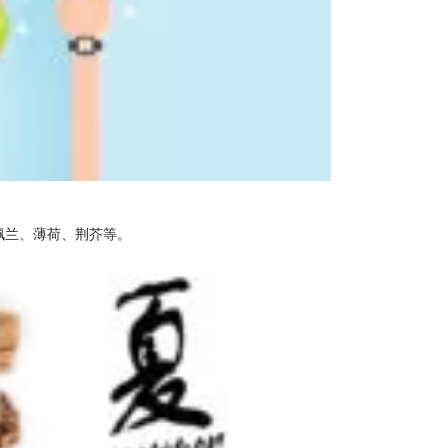
佩兰、薄荷、荆芥等。