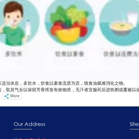
应适当休息，多饮水，饮食以素食流质为宜，慎食油腻难消化之物。
短，取其气全以保留芳香挥发有效物质，无汗者宜服药后进热粥或覆被以
More
Our Address
Sit