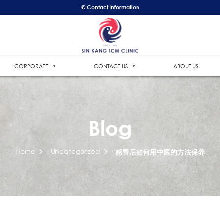
✆ Contact Information
CORPORATE
CONTACT US
ABOUT US
Blog
Home
Uncategorized
-
-
感冒后如何用中医的方法保养